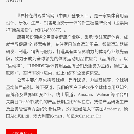
ABOUT
世界杯在线观看官网（中国）登录入口 ，是一家集体育用品
设计、研发、生产、销售与服务于一体的新三板挂牌公司（股票简
称“康莱股份”，代码为830877）。
康莱股份围绕全民健身健康产业链，秉承“专注家庭体育，成
就世界健康”的经营宗旨，专注家用体育运动用品、智能运动器械
研发、制造、销售与服务，打造具有国际影响力的体育行业领先品
牌，致力于成为全球领先的体育运动用品供应商（品牌商）。以
“运动神”、“IUNNDS”等体育用品品牌营销及服务为主线，通过“互
联网+”，实行“境外+境内，线上+线下”全渠道运营。
公司主要产品包括篮球架、乒乓球桌、力量器械等，全球销
量均位居前列。
线下渠道，我们的客户涵盖众多全球体育用品知名
品牌商及世界500强企业。
线上渠道，Amazon
、Walmart等
平台相
关类目Top50中,我们的产品长期占比50%左右。凭借产品研发生产
及业务管理等方面的创新优势，公司已经进入了美国Academy、德
国Aldi和Lidl、澳大利亚K-mart、加拿大Canadian Tir···
了解更多>>