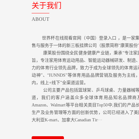
关于我们
ABOUT
世界杯在线观看官网（中国）登录入口 ，是一家
售与服务于一体的新三板挂牌公司（股票简称“康莱股份”，
康莱股份围绕全民健身健康产业链，秉承“专注家
旨，专注家用体育运动用品、智能运动器械研发、制造
力的体育行业领先品牌，致力于成为全球领先的体育运
动神”、“IUNNDS”等体育用品品牌营销及服务为主线
内，线上+线下”全渠道运营。
公司主要产品包括篮球架、乒乓球桌、力量器械
道，我们的客户涵盖众多全球体育用品知名品牌商及
Amazon
、Walmart等
平台相关类目Top50中,我们的产
生产及业务管理等方面的创新优势，公司已经进入了美国Acad
大利亚K-mart、加拿大Canadian Tir···