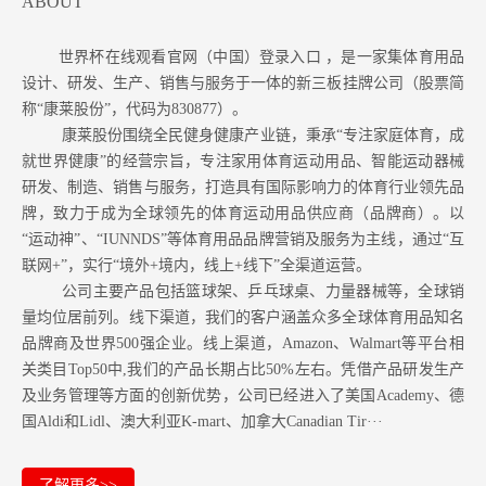
ABOUT
世界杯在线观看官网（中国）登录入口 ，是一家集体育用品
设计、研发、生产、销售与服务于一体的新三板挂牌公司（股票简
称“康莱股份”，代码为830877）。
康莱股份围绕全民健身健康产业链，秉承“专注家庭体育，成
就世界健康”的经营宗旨，专注家用体育运动用品、智能运动器械
研发、制造、销售与服务，打造具有国际影响力的体育行业领先品
牌，致力于成为全球领先的体育运动用品供应商（品牌商）。以
“运动神”、“IUNNDS”等体育用品品牌营销及服务为主线，通过“互
联网+”，实行“境外+境内，线上+线下”全渠道运营。
公司主要产品包括篮球架、乒乓球桌、力量器械等，全球销
量均位居前列。
线下渠道，我们的客户涵盖众多全球体育用品知名
品牌商及世界500强企业。
线上渠道，Amazon
、Walmart等
平台相
关类目Top50中,我们的产品长期占比50%左右。凭借产品研发生产
及业务管理等方面的创新优势，公司已经进入了美国Academy、德
国Aldi和Lidl、澳大利亚K-mart、加拿大Canadian Tir···
了解更多>>