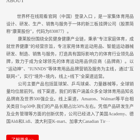
ABOUT
世界杯在线观看官网（中国）登录入口 ，是一家集体育用品
设计、研发、生产、销售与服务于一体的新三板挂牌公司（股票简
称“康莱股份”，代码为830877）。
康莱股份围绕全民健身健康产业链，秉承“专注家庭体育，成
就世界健康”的经营宗旨，专注家用体育运动用品、智能运动器械
研发、制造、销售与服务，打造具有国际影响力的体育行业领先品
牌，致力于成为全球领先的体育运动用品供应商（品牌商）。以
“运动神”、“IUNNDS”等体育用品品牌营销及服务为主线，通过“互
联网+”，实行“境外+境内，线上+线下”全渠道运营。
公司主要产品包括篮球架、乒乓球桌、力量器械等，全球销
量均位居前列。
线下渠道，我们的客户涵盖众多全球体育用品知名
品牌商及世界500强企业。
线上渠道，Amazon
、Walmart等
平台相
关类目Top50中,我们的产品长期占比50%左右。凭借产品研发生产
及业务管理等方面的创新优势，公司已经进入了美国Academy、德
国Aldi和Lidl、澳大利亚K-mart、加拿大Canadian Tir···
了解更多>>