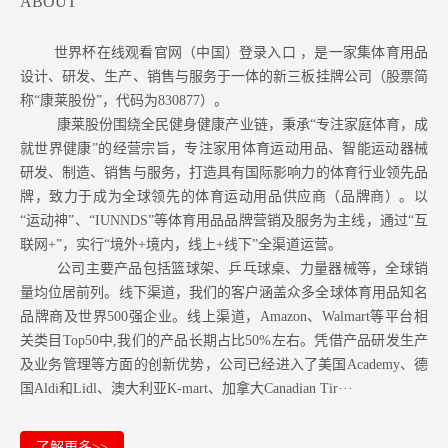
ABOUT
世界杯在线观看官网（中国）登录入口 ，是一家集体育用品
设计、研发、生产、销售与服务于一体的新三板挂牌公司（股票简
称“康莱股份”，代码为830877）。
康莱股份围绕全民健身健康产业链，秉承“专注家庭体育，成
就世界健康”的经营宗旨，专注家用体育运动用品、智能运动器械
研发、制造、销售与服务，打造具有国际影响力的体育行业领先品
牌，致力于成为全球领先的体育运动用品供应商（品牌商）。以
“运动神”、“IUNNDS”等体育用品品牌营销及服务为主线，通过“互
联网+”，实行“境外+境内，线上+线下”全渠道运营。
公司主要产品包括篮球架、乒乓球桌、力量器械等，全球销
量均位居前列。
线下渠道，我们的客户涵盖众多全球体育用品知名
品牌商及世界500强企业。
线上渠道，Amazon
、Walmart等
平台相
关类目Top50中,我们的产品长期占比50%左右。凭借产品研发生产
及业务管理等方面的创新优势，公司已经进入了美国Academy、德
国Aldi和Lidl、澳大利亚K-mart、加拿大Canadian Tir···
了解更多>>